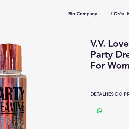
Bio Company
L’Oréal
V.V. Lov
Party Dr
For Wom
DETALHES DO P
Família Olfativa
: Fl
Sugestão de Uso
O recomendado é u
pele úmida. Poden