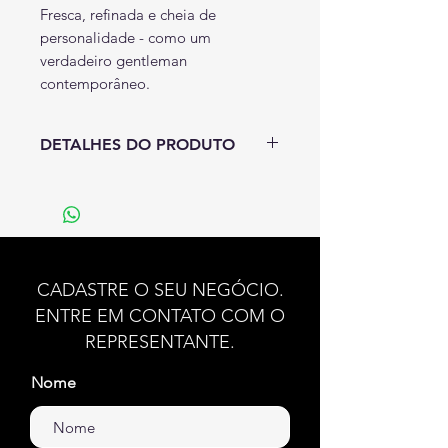
Fresca, refinada e cheia de
personalidade - como um
verdadeiro gentleman
contemporâneo.
DETALHES DO PRODUTO
Notas de base:
Lúcia-lima,
bergamota e chá.
Notas de coração:
Folha de
violeta e íris.
Notas de base:
Notas atalcadas,
CADASTRE O SEU NEGÓCIO.
âmbar cinzento, almíscar e
ENTRE EM CONTATO COM O
sândalo.
REPRESENTANTE.
Família Olfativa:
Oriental
Nome
Fougère.