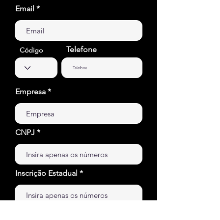
Email
Telefone
Código
Empresa
CNPJ
Inscrição Estadual
Cargo