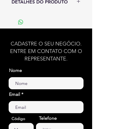
DETALHES DO PRODUTO
Notas de topo:
Cardamomo e
notas citricas.
Notas de coração:
Lavanda e
patchoulli.
Notas de base:
Sândalo, âmbar e
CADASTRE O SEU NEGÓCIO.
vetiver.
ENTRE EM CONTATO COM O
REPRESENTANTE.
Família Olfativa:
Amadeirada
aromática especiada.
Nome
Email
Telefone
Código