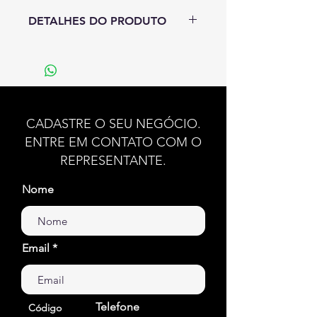
DETALHES DO PRODUTO
Nota de Topo: Óleo de
Tangerina, Lavanda, Groselha e
Petitgrain.
Nota de Coração: Flor de
Laranjeira, Jasmim e Lavanda.
CADASTRE O SEU NEGÓCIO.
Nota de Base: Baunilha, Cedro,
ENTRE EM CONTATO COM O
Âmbar Cinzento e Almíscar.
REPRESENTANTE.
Família Olfativa: Floral Aromático
Nome
Email
Telefone
Código